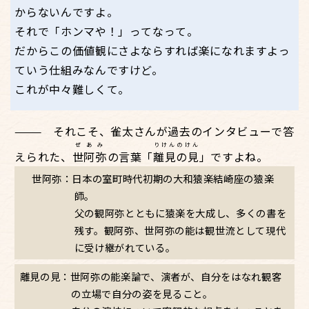
からないんですよ。
それで「ホンマや！」ってなって。
だからこの価値観にさよならすれば楽になれますよっ
ていう仕組みなんですけど。
これが中々難しくて。
それこそ、雀太さんが過去のインタビューで答
ぜあみ
りけんのけん
えられた、
世阿弥
の言葉「
離見の見
」ですよね。
世阿弥：日本の室町時代初期の大和猿楽結崎座の猿楽
師。
父の観阿弥とともに猿楽を大成し、多くの書を
残す。観阿弥、世阿弥の能は観世流として現代
に受け継がれている。
離見の見：世阿弥の能楽論で、演者が、自分をはなれ観客
の立場で自分の姿を見ること。