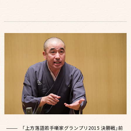
｢上方落語若手噺家グランプリ2015 決勝戦｣前