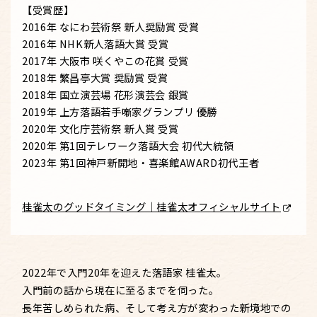
【受賞歴】
2016年 なにわ芸術祭 新人奨励賞 受賞
2016年 NHK新人落語大賞 受賞
2017年 大阪市 咲くやこの花賞 受賞
2018年 繁昌亭大賞 奨励賞 受賞
2018年 国立演芸場 花形演芸会 銀賞
2019年 上方落語若手噺家グランプリ 優勝
2020年 文化庁芸術祭 新人賞 受賞
2020年 第1回テレワーク落語大会 初代大統領
2023年 第1回神戸新開地・喜楽館AWARD初代王者
桂雀太のグッドタイミング｜桂雀太オフィシャルサイト
2022年で入門20年を迎えた落語家 桂雀太。
入門前の話から現在に至るまでを伺った。
長年苦しめられた病、そして考え方が変わった新境地での