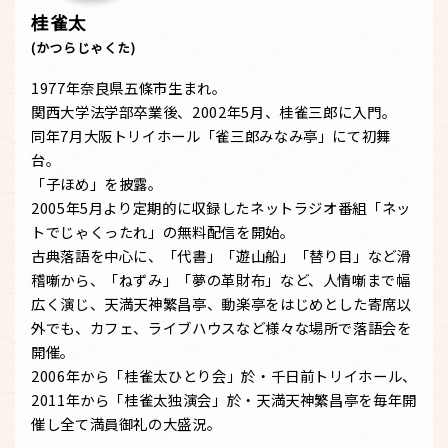
桂雀太
(かつらじゃくた)
1977年奈良県五條市生まれ。
関西大学法学部卒業後、2002年5月、桂雀三郎に入門。
同年7月大阪トリイホール「雀三郎みなみ亭」にて初舞
台。
「子ほめ」を披露。
2005年5月より定期的に収録したネットラジオ番組「ネッ
トでじゃくったれ」の無料配信を開始。
古典落語を中心に、「代書」「遊山船」「替り目」など滑
稽噺から、「ねずみ」「夢の革財布」など、人情噺まで幅
広く演じ、天満天神繁昌亭、動楽亭をはじめとした寄席以
外でも、カフェ、ライブハウスなど様々な場所で落語会を
開催。
2006年から「桂雀太ひとり会」於・千日前トリイホール、
2011年から「桂雀太独演会」於・天満天神繁昌亭を毎年開
催し全て満員御礼の大盛況。