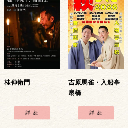
桂伸衛門
吉原馬雀・入船亭
扇橋
詳細
詳細