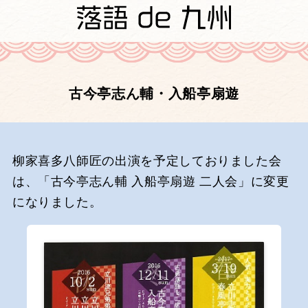
古今亭志ん輔・入船亭扇遊
柳家喜多八師匠の出演を予定しておりました会
は、「古今亭志ん輔 入船亭扇遊 二人会」に変更
になりました。