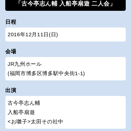
「古今亭志ん輔 入船亭扇遊 二人会」
日程
2016年12月11日(日)
会場
JR九州ホール
(福岡市博多区博多駅中央街1-1)
出演
古今亭志ん輔
入船亭扇遊
<お囃子>太田その社中