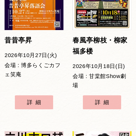
昔昔亭昇
春風亭柳枝・柳家
福多楼
2026年10月27日(火)
会場 : 博多らくごカフ
2026年10月18日(日)
ェ笑庵
会場 : 甘棠館Show劇
場
詳細
詳細