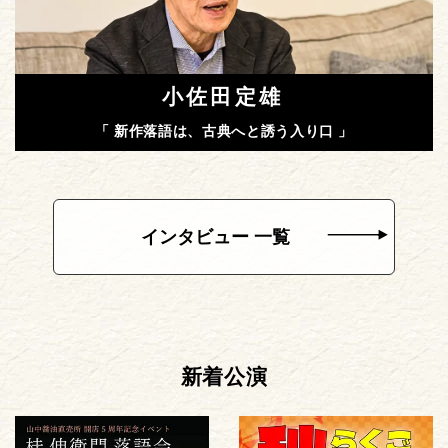
小佐田定雄
「 新作落語は、古典へと誘う入り口 」
インタビュー 一覧
新着公演