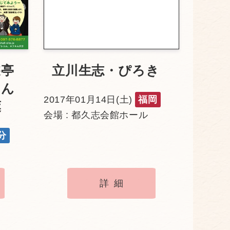
遊亭
立川生志・ぴろき
ゃん
2017年01月14日(土)
福岡
葉
会場 : 都久志会館ホール
分
詳細