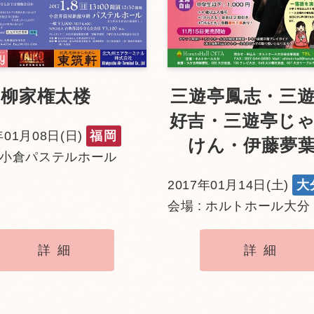
柳家権太楼
三遊亭鳳志・三
好吉・三遊亭じ
年01月08日(日)
福岡
けん・伊藤夢
: 小倉パステルホール
2017年01月14日(土)
大
会場 : ホルトホール大分
詳細
詳細