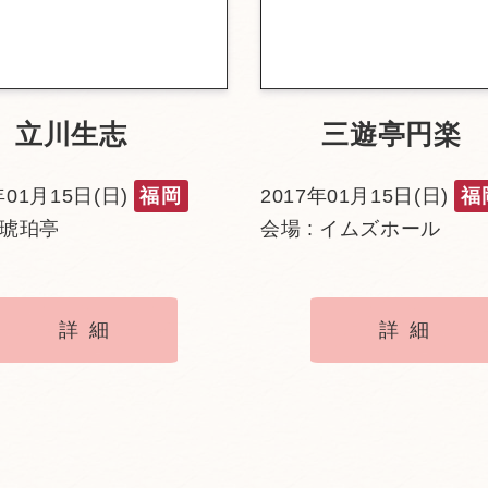
立川生志
三遊亭円楽
年01月15日(日)
福岡
2017年01月15日(日)
福
 琥珀亭
会場 : イムズホール
詳細
詳細