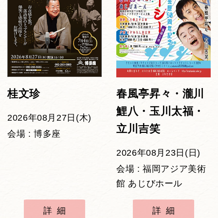
桂文珍
春風亭昇々・瀧川
鯉八・玉川太福・
2026年08月27日(木)
立川吉笑
会場 : 博多座
2026年08月23日(日)
会場 : 福岡アジア美術
館 あじびホール
詳細
詳細