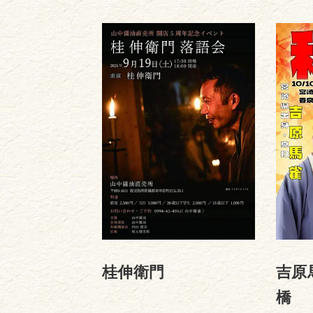
桂伸衛門
吉原
橋