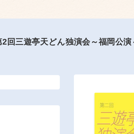
第2回三遊亭天どん独演会～福岡公演