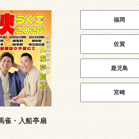
福岡
佐賀
鹿児島
宮崎
馬雀・入船亭扇