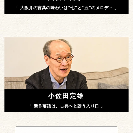
「 大阪弁の言葉の味わいは"七"と"五"のメロディ 」
小佐田定雄
「 新作落語は、古典へと誘う入り口 」