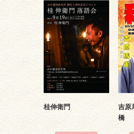
桂伸衛門
吉原
橋