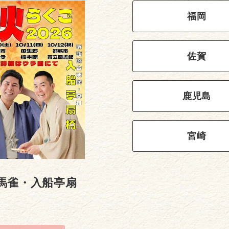
福岡
佐賀
鹿児島
宮崎
馬雀・入船亭扇