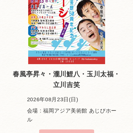
春風亭昇々・瀧川鯉八・玉川太福・
立川吉笑
2026年08月23日(日)
会場 : 福岡アジア美術館 あじびホー
ル