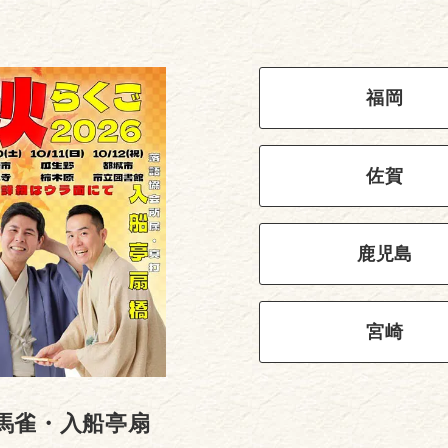
福岡
佐賀
鹿児島
宮崎
馬雀・入船亭扇