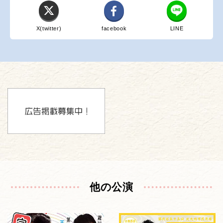
X(twitter)
facebook
LINE
他の公演