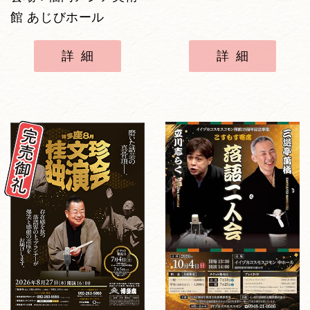
館 あじびホール
詳細
詳細