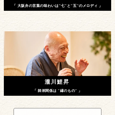
「 大阪弁の言葉の味わいは"七"と"五"のメロディ 」
瀧川鯉昇
「 師弟関係は "縁のもの" 」