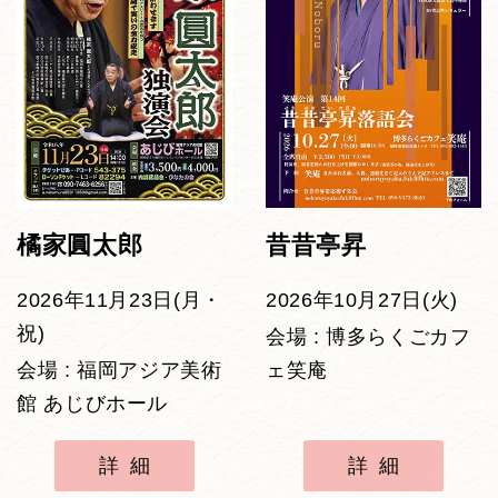
橘家圓太郎
昔昔亭昇
2026年11月23日(月・
2026年10月27日(火)
祝)
会場 : 博多らくごカフ
会場 : 福岡アジア美術
ェ笑庵
館 あじびホール
詳細
詳細