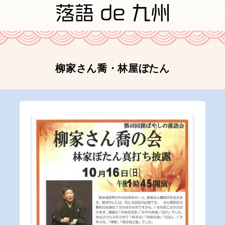
柳家さん喬・林屋ぼたん