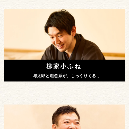
柳家小ふね
「 与太郎と粗忽系が、しっくりくる 」