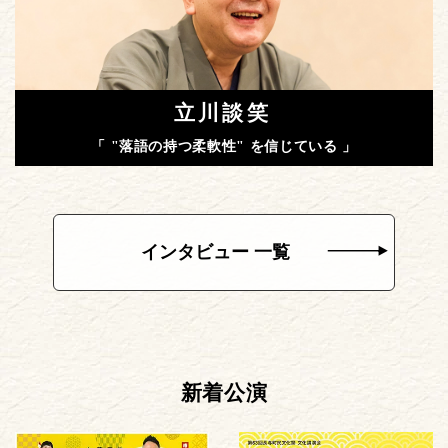
立川談笑
「 "落語の持つ柔軟性" を信じている 」
インタビュー 一覧
新着公演