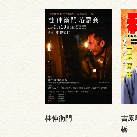
桂伸衛門
吉原
橋