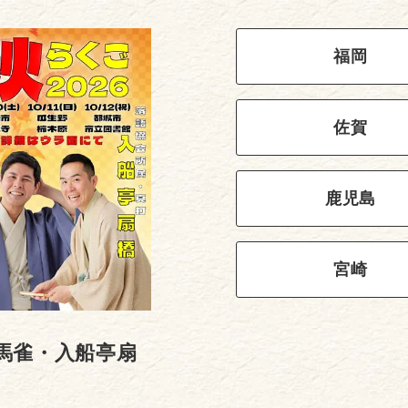
福岡
佐賀
鹿児島
宮崎
馬雀・入船亭扇