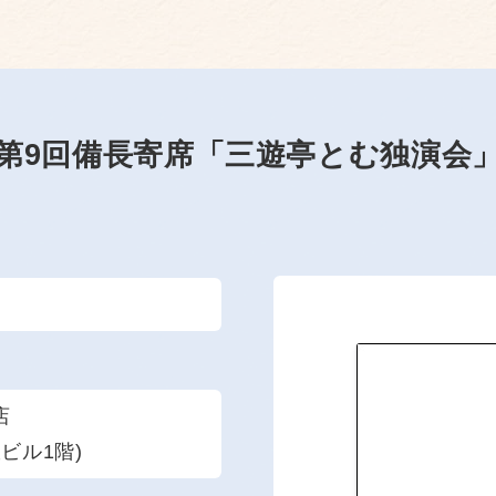
第9回備長寄席「三遊亭とむ独演会
店
ビル1階)