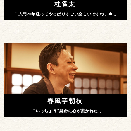
桂雀太
「 入門20年経ってやっぱりすごい楽しいですね、今 」
春風亭朝枝
「 "いっちょう"懸命に心が惹かれた 」