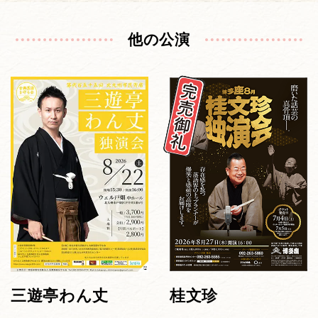
他の公演
三遊亭わん丈
桂文珍