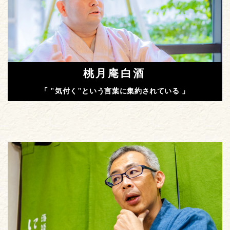
桃月庵白酒
「 "気付く"という言葉に集約されている 」