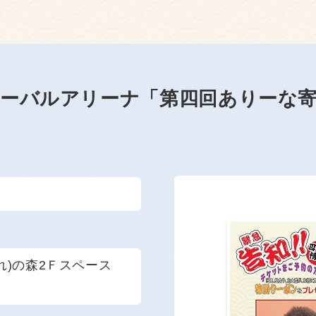
ーバルアリーナ「第四回ありーな
れ)の森2Ｆスペース