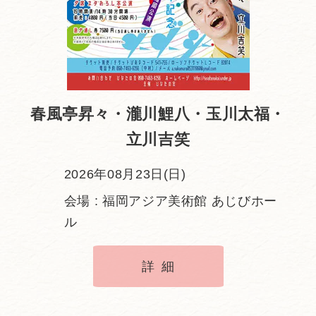
春風亭昇々・瀧川鯉八・玉川太福・
立川吉笑
2026年08月23日(日)
会場 : 福岡アジア美術館 あじびホー
ル
詳細