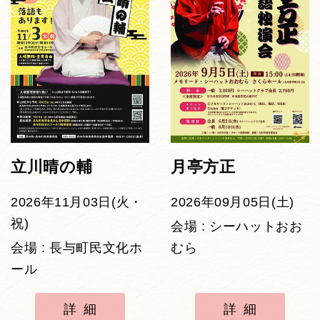
立川晴の輔
月亭方正
2026年11月03日(火・
2026年09月05日(土)
祝)
会場 : シーハットおお
会場 : 長与町民文化ホ
むら
ール
詳細
詳細