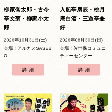
柳家喬太郎・古今
入船亭扇辰・桃月
亭文菊・柳家小太
庵白酒・三遊亭兼
郎
好
2026年10月31日(土)
2026年08月30日(日)
会場 : アルカスSASEB
会場 : 佐世保コミュニ
O
ティーセンター
詳細
詳細