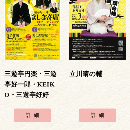
三遊亭円楽・三遊
立川晴の輔
亭好一郎・KEIK
O・三遊亭好好
詳細
詳細