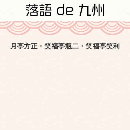
月亭方正・笑福亭瓶二・笑福亭笑利