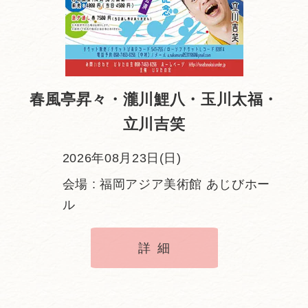
春風亭昇々・瀧川鯉八・玉川太福・
立川吉笑
2026年08月23日(日)
会場 : 福岡アジア美術館 あじびホー
ル
詳細