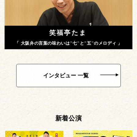
笑福亭たま
「 大阪弁の言葉の味わいは"七"と"五"のメロディ 」
インタビュー 一覧
新着公演