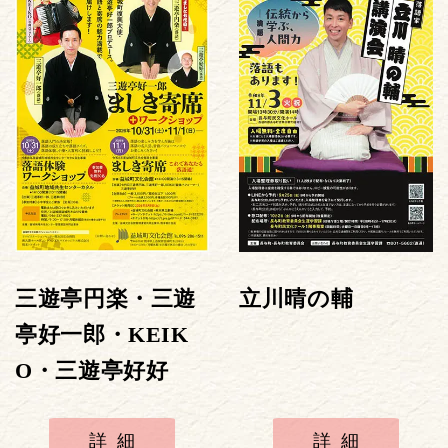
三遊亭円楽・三遊
立川晴の輔
亭好一郎・KEIK
O・三遊亭好好
詳細
詳細