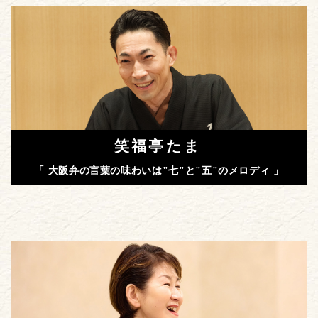
笑福亭たま
「 大阪弁の言葉の味わいは"七"と"五"のメロディ 」