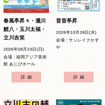
春風亭昇々・瀧川
昔昔亭昇
鯉八・玉川太福・
2026年10月28日(水)
立川吉笑
会場 : サンレイクかす
や
2026年08月23日(日)
会場 : 福岡アジア美術
館 あじびホール
詳細
詳細