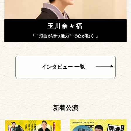
玉川奈々福
「 "浪曲が持つ魅力" で心が動く 」
インタビュー 一覧
新着公演