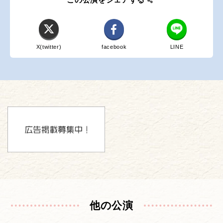
X(twitter)
facebook
LINE
他の公演