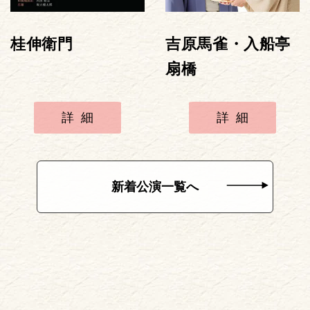
桂伸衛門
吉原馬雀・入船亭
扇橋
詳細
詳細
新着公演一覧へ