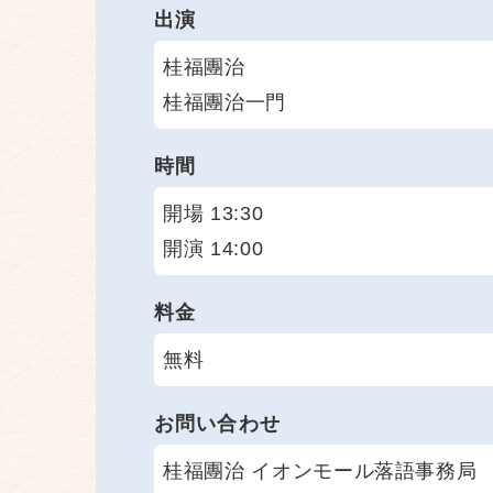
出演
桂福團治
桂福團治一門
時間
開場 13:30
開演 14:00
料金
無料
お問い合わせ
桂福團治 イオンモール落語事務局