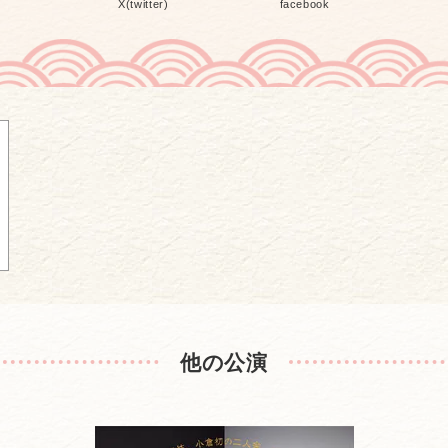
X(twitter)
facebook
他の公演