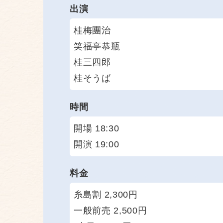
出演
桂梅團治
笑福亭恭瓶
桂三四郎
桂そうば
時間
開場 18:30
開演 19:00
料金
糸島割 2,300円
一般前売 2,500円