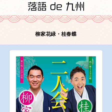
柳家花緑・桂春蝶