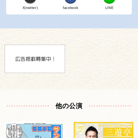
X(twitter)
facebook
LINE
他の公演