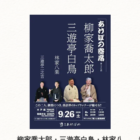
柳家喬太郎・三遊亭白鳥・林家八