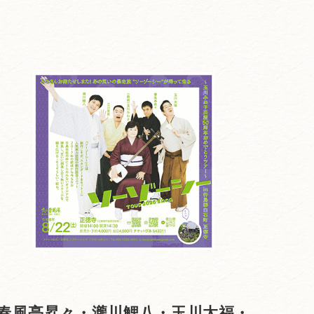
春風亭昇々・瀧川鯉八・玉川太福・