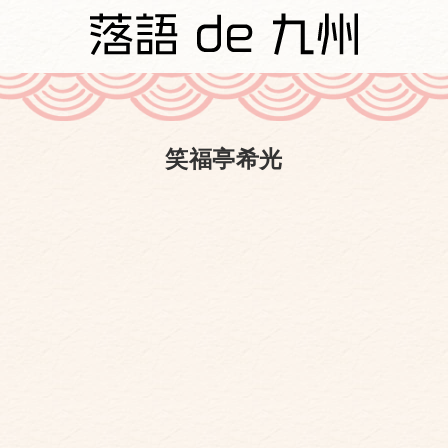
笑福亭希光