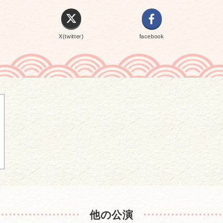
X(twitter)
facebook
他の公演