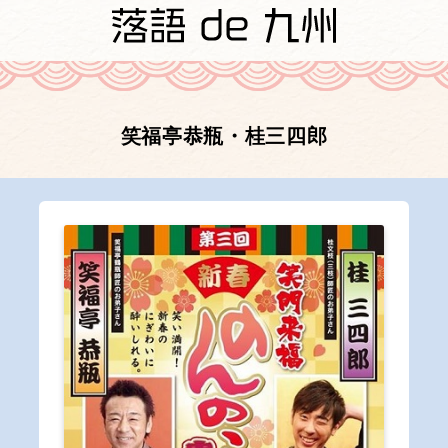
笑福亭恭瓶・桂三四郎