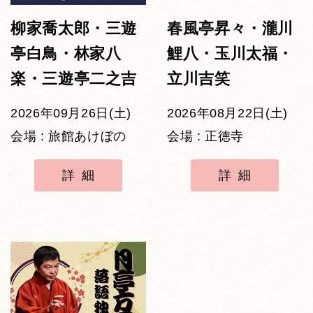
柳家喬太郎・三遊
春風亭昇々・瀧川
亭白鳥・林家八
鯉八・玉川太福・
楽・三遊亭二之吉
立川吉笑
2026年09月26日(土)
2026年08月22日(土)
会場 : 旅館あけぼの
会場 : 正徳寺
詳細
詳細