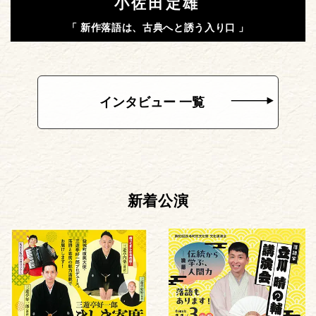
小佐田定雄
「 新作落語は、古典へと誘う入り口 」
インタビュー 一覧
新着公演