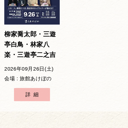
柳家喬太郎・三遊
亭白鳥・林家八
楽・三遊亭二之吉
2026年09月26日(土)
会場 : 旅館あけぼの
詳細