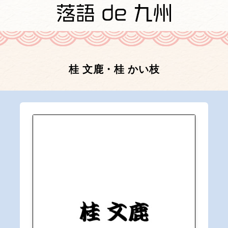
桂 文鹿・桂 かい枝