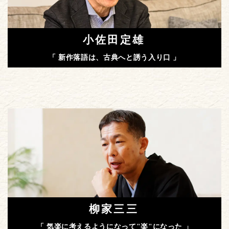
小佐田定雄
「 新作落語は、古典へと誘う入り口 」
柳家三三
「 気楽に考えるようになって"楽"になった 」