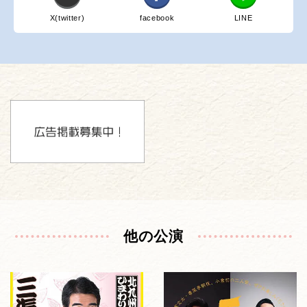
X(twitter)
facebook
LINE
他の公演