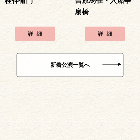
桂伸衛門
吉原馬雀・入船亭
扇橋
詳細
詳細
新着公演一覧へ