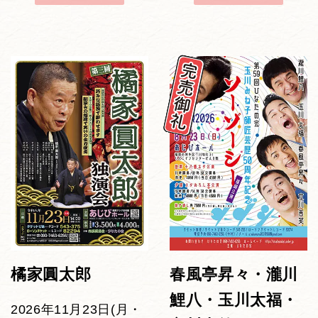
橘家圓太郎
春風亭昇々・瀧川
鯉八・玉川太福・
2026年11月23日(月・