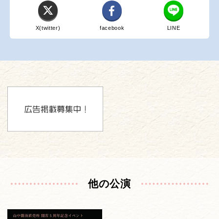
X(twitter)
facebook
LINE
他の公演