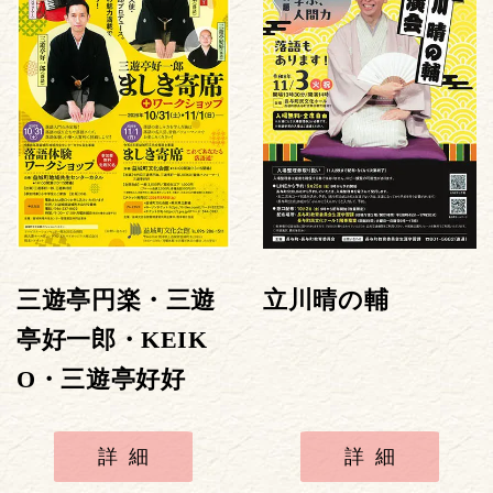
三遊亭円楽・三遊
立川晴の輔
亭好一郎・KEIK
O・三遊亭好好
詳細
詳細