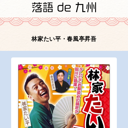
林家たい平・春風亭昇吾