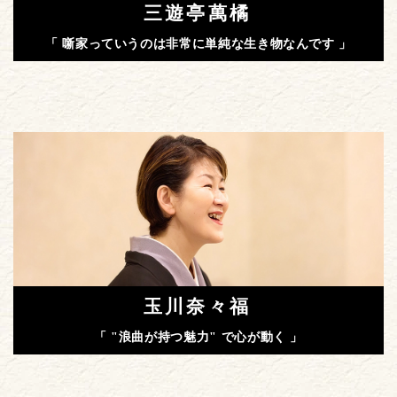
三遊亭萬橘
「 噺家っていうのは非常に単純な生き物なんです 」
玉川奈々福
「 "浪曲が持つ魅力" で心が動く 」