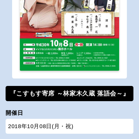
『こすもす寄席 ～林家木久蔵 落語会～』
開催日
2018年10月08日(月・祝)