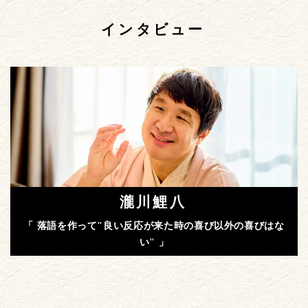
インタビュー
瀧川鯉八
「 落語を作って"良い反応が来た時の喜び以外の喜びはな
い" 」