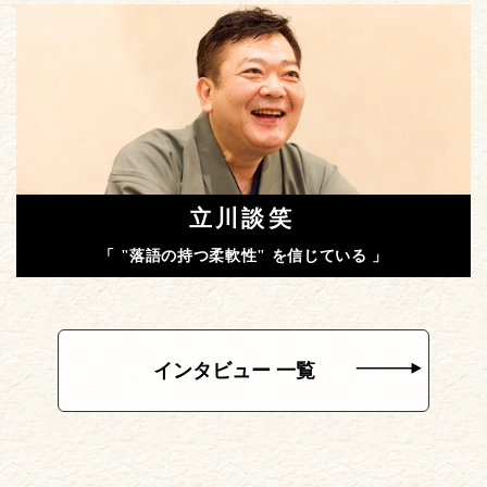
立川談笑
「 "落語の持つ柔軟性" を信じている 」
インタビュー 一覧