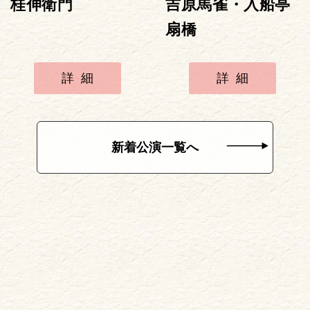
桂伸衛門
吉原馬雀・入船亭
扇橋
詳細
詳細
新着公演一覧へ