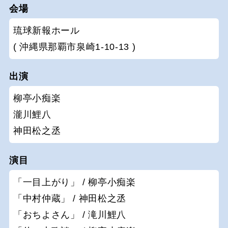
会場
琉球新報ホール
( 沖縄県那覇市泉崎1-10-13 )
出演
柳亭小痴楽
瀧川鯉八
神田松之丞
演目
「一目上がり」 / 柳亭小痴楽
「中村仲蔵」 / 神田松之丞
「おちよさん」 / 滝川鯉八