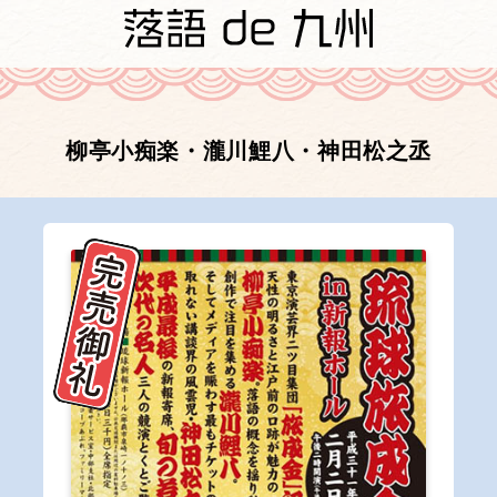
柳亭小痴楽・瀧川鯉八・神田松之丞