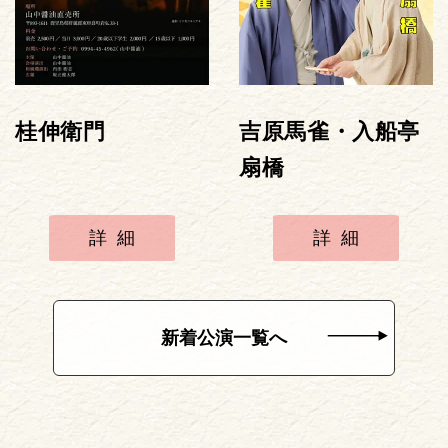
桂伸衛門
吉原馬雀・入船亭
扇橋
詳細
詳細
新着公演一覧へ