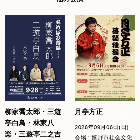
柳家喬太郎・三遊
月亭方正
亭白鳥・林家八
2026年09月06日(日)
楽・三遊亭二之吉
会場 : 嬉野市社会文化