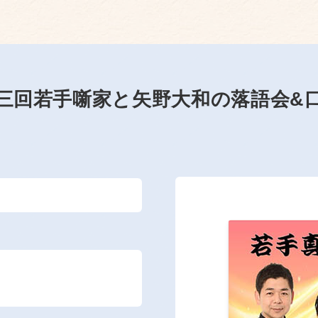
三回若手噺家と矢野大和の落語会&