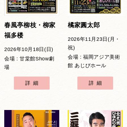
春風亭柳枝・柳家
橘家圓太郎
福多楼
2026年11月23日(月・
祝)
2026年10月18日(日)
会場 : 福岡アジア美術
会場 : 甘棠館Show劇
館 あじびホール
場
詳細
詳細