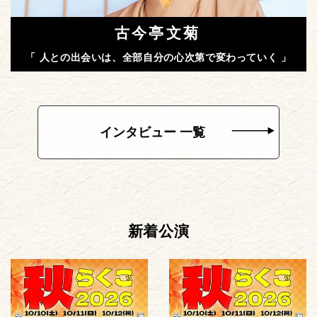
古今亭文菊
「 人との出会いは、全部自分の心次第で変わっていく 」
インタビュー 一覧
新着公演