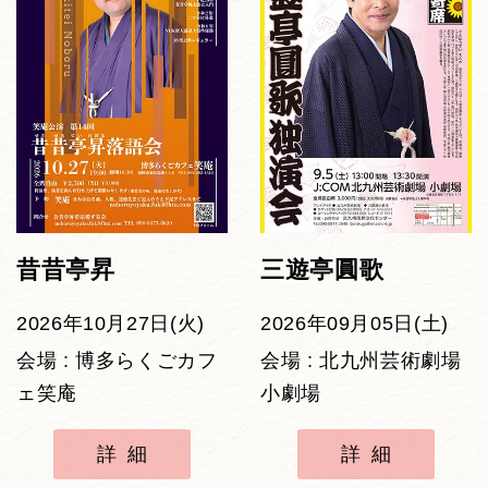
昔昔亭昇
三遊亭圓歌
2026年10月27日(火)
2026年09月05日(土)
会場 : 博多らくごカフ
会場 : 北九州芸術劇場
ェ笑庵
小劇場
詳細
詳細