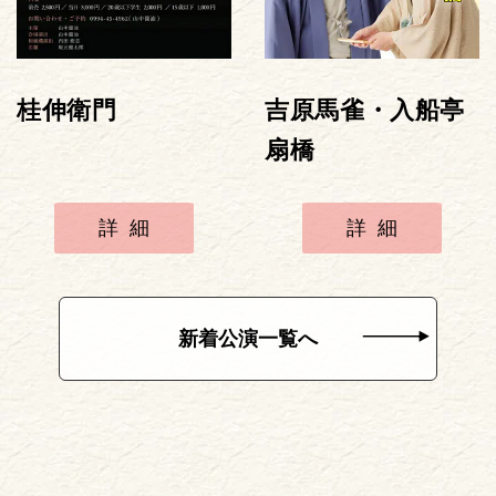
桂伸衛門
吉原馬雀・入船亭
扇橋
詳細
詳細
新着公演一覧へ