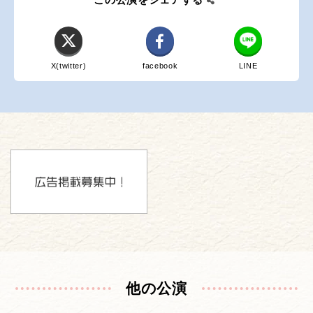
X(twitter)
facebook
LINE
他の公演