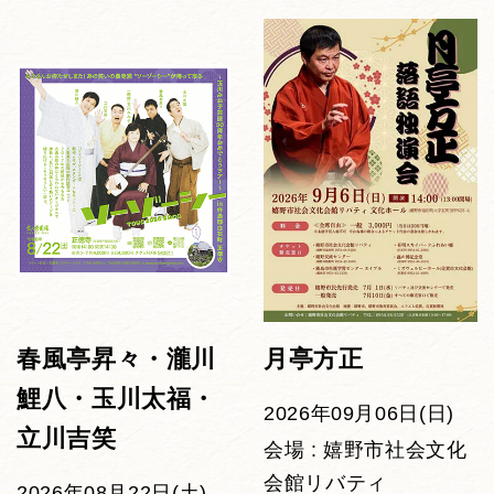
春風亭昇々・瀧川
月亭方正
鯉八・玉川太福・
2026年09月06日(日)
立川吉笑
会場 : 嬉野市社会文化
会館リバティ
2026年08月22日(土)