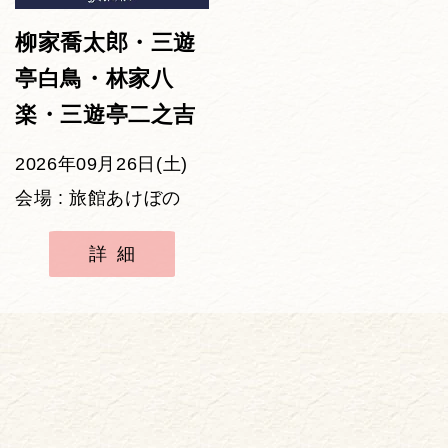
柳家喬太郎・三遊
亭白鳥・林家八
楽・三遊亭二之吉
2026年09月26日(土)
会場 : 旅館あけぼの
詳細