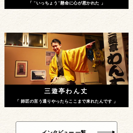
「 "いっちょう"懸命に心が惹かれた 」
三遊亭わん丈
「 師匠の言う通りやったらここまで来れたんです 」
インタビュー 一覧