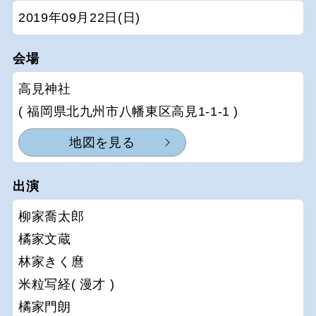
2019年09月22日(日)
会場
高見神社
( 福岡県北九州市八幡東区高見1-1-1 )
地図を見る
出演
柳家喬太郎
橘家文蔵
林家きく麿
米粒写経( 漫才 )
橘家門朗