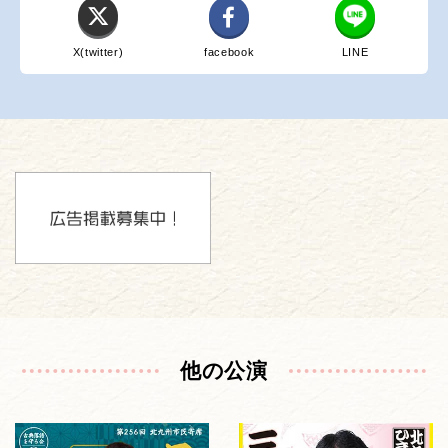
X(twitter)
facebook
LINE
他の公演