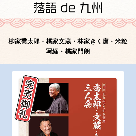
柳家喬太郎・橘家文蔵・林家きく麿・米粒
写経・橘家門朗