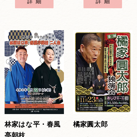
詳細
詳細
林家はな平・春風
橘家圓太郎
亭朝枝