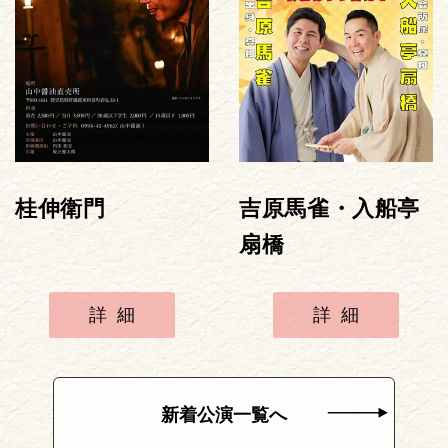
桂伸衛門
吉原馬雀・入船亭
扇橋
詳細
詳細
新着公演一覧へ