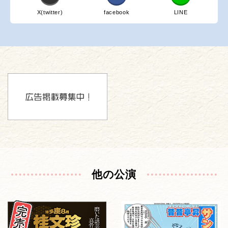
X(twitter)
facebook
LINE
他の公演