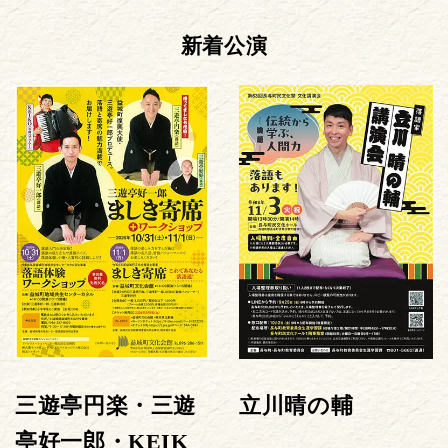
新着公演
三遊亭円楽・三遊
立川晴の輔
亭好一郎・KEIK