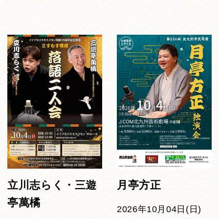
立川志らく・三遊
月亭方正
亭萬橘
2026年10月04日(日)