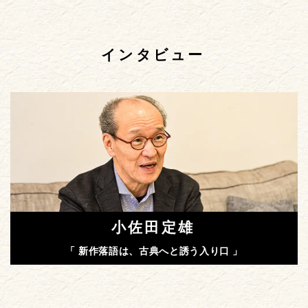
インタビュー
小佐田定雄
「 新作落語は、古典へと誘う入り口 」