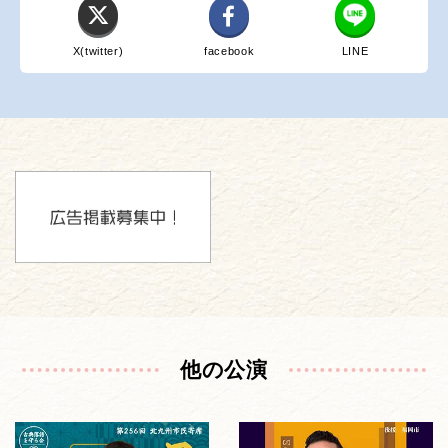
X(twitter)
facebook
LINE
他の公演