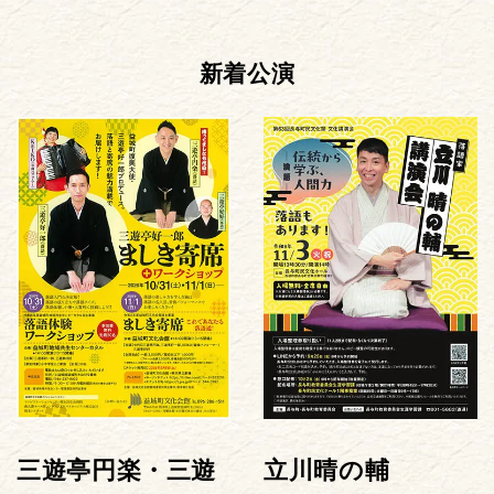
新着公演
三遊亭円楽・三遊
立川晴の輔