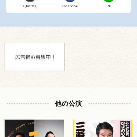
X(twitter)
facebook
LINE
他の公演