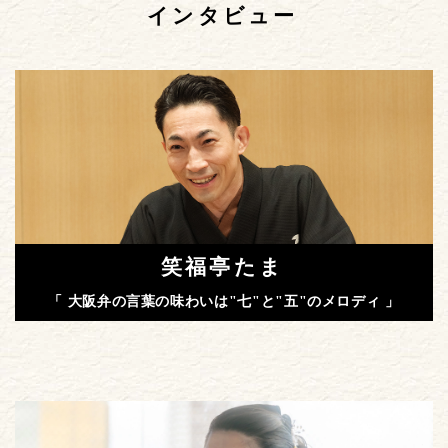
インタビュー
笑福亭たま
「 大阪弁の言葉の味わいは"七"と"五"のメロディ 」