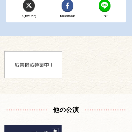
X(twitter)
facebook
LINE
他の公演