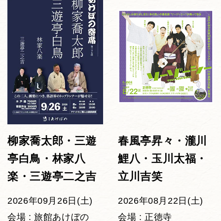
柳家喬太郎・三遊
春風亭昇々・瀧川
亭白鳥・林家八
鯉八・玉川太福・
楽・三遊亭二之吉
立川吉笑
2026年09月26日(土)
2026年08月22日(土)
会場 : 旅館あけぼの
会場 : 正徳寺