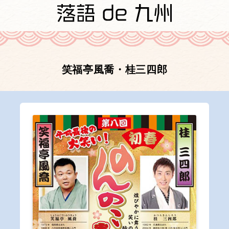
笑福亭風喬・桂三四郎