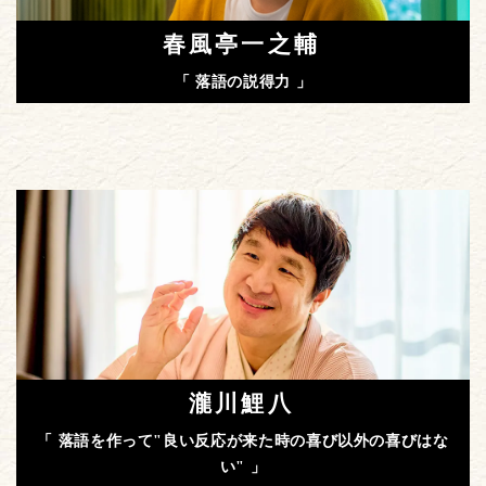
春風亭一之輔
「 落語の説得力 」
瀧川鯉八
「 落語を作って"良い反応が来た時の喜び以外の喜びはな
い" 」