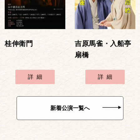
桂伸衛門
吉原馬雀・入船亭
扇橋
詳細
詳細
新着公演一覧へ