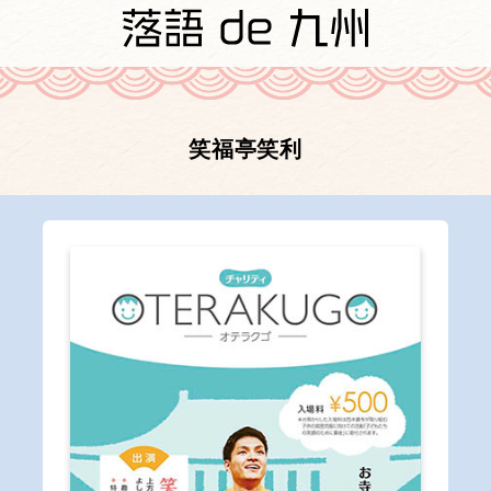
笑福亭笑利