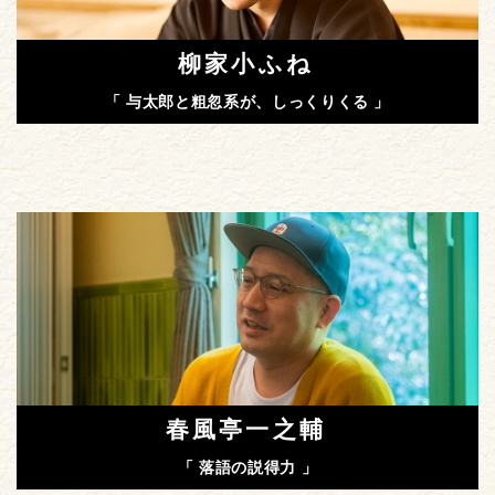
柳家小ふね
「 与太郎と粗忽系が、しっくりくる 」
春風亭一之輔
「 落語の説得力 」