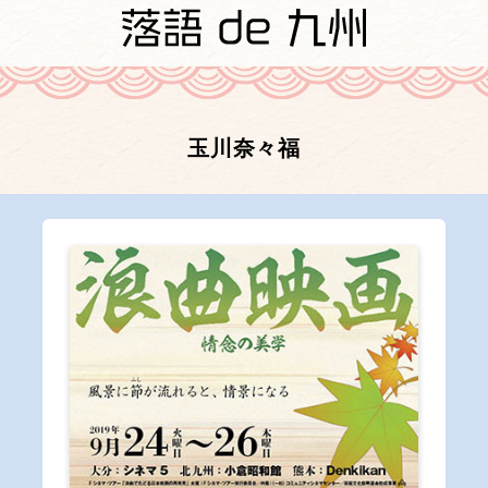
玉川奈々福