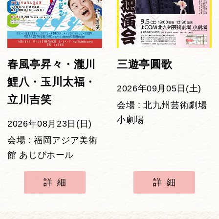
春風亭昇々・瀧川
三遊亭圓歌
鯉八・玉川太福・
2026年09月05日(土)
立川吉笑
会場 : 北九州芸術劇場
小劇場
2026年08月23日(日)
会場 : 福岡アジア美術
館 あじびホール
詳細
詳細