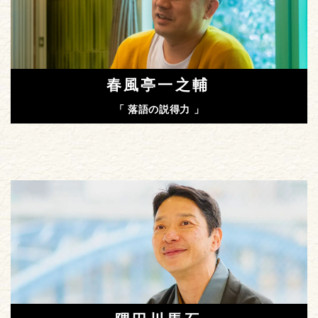
春風亭一之輔
「 落語の説得力 」