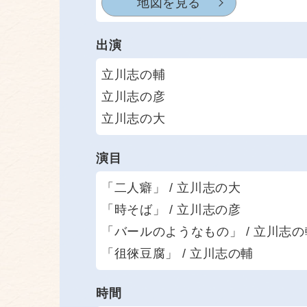
地図を見る
出演
立川志の輔
立川志の彦
立川志の大
演目
「二人癖」 / 立川志の大
「時そば」 / 立川志の彦
「バールのようなもの」 / 立川志の
「徂徠豆腐」 / 立川志の輔
時間