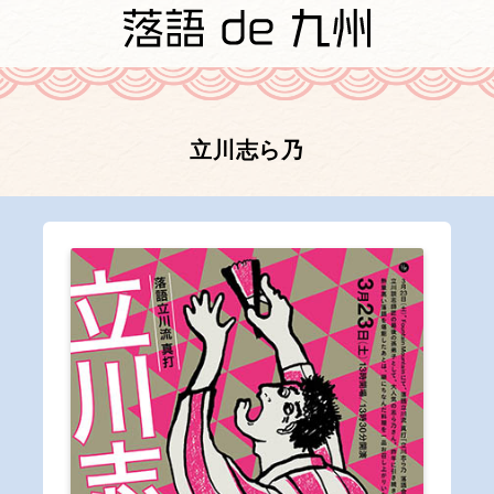
立川志ら乃