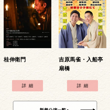
桂伸衛門
吉原馬雀・入船亭
扇橋
詳細
詳細