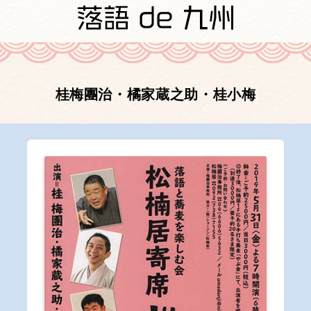
桂梅團治・橘家蔵之助・桂小梅