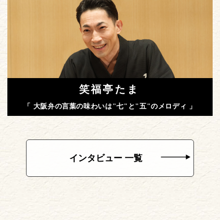
笑福亭たま
「 大阪弁の言葉の味わいは"七"と"五"のメロディ 」
インタビュー 一覧