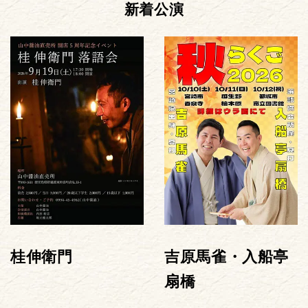
新着公演
桂伸衛門
吉原馬雀・入船亭
扇橋