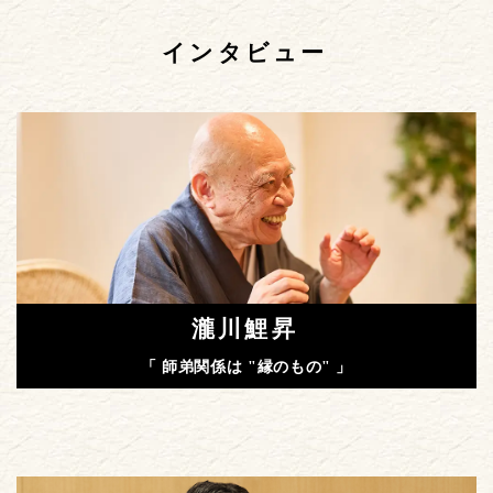
インタビュー
瀧川鯉昇
「 師弟関係は "縁のもの" 」