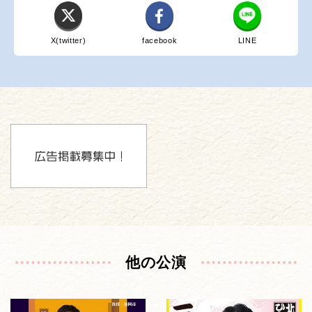
X(twitter)
facebook
LINE
他の公演