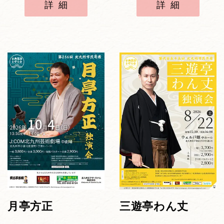
詳細
詳細
月亭方正
三遊亭わん丈